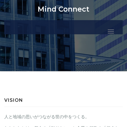
Mind Connect
ナ
ビ
ゲ
ー
シ
ョ
ン
を
VISION
切
り
人と地域の思いがつながる世の中をつくる。
替